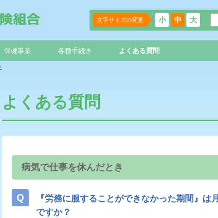
小
中
大
文字サイズの変更
保健事業
各種手続き
よくある質問
き
よくある質問
病気で仕事を休んだとき
『労務に服することができなかった期間』は
ですか？