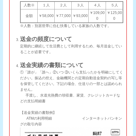
人数※
１人
２人
３人
４人
５人
￥109,00
￥125,00
金額
￥58,000
￥77,000
￥93,000
0
0
※人数：別居世帯に住む扶養している家族の人数です。
送金の頻度について
定期的に継続して生活費として利用するため、毎月送金してい
ることが必要です。
送金実績の書類について
①「誰が」「誰へ」②いつ ③いくら支払ったかを明確にしてく
ださい。振込の控え、金融機関との定期自動送金契約の写し等
を保管してください。下記の場合、仕送りの一部とは認められ
ません。
手渡し、水道光熱費の領収書、家賃、クレジットカードな
どの支払明細書
【送金実績の書類例】
ATMの利用明細 インターネットバンキン
グの取引内容