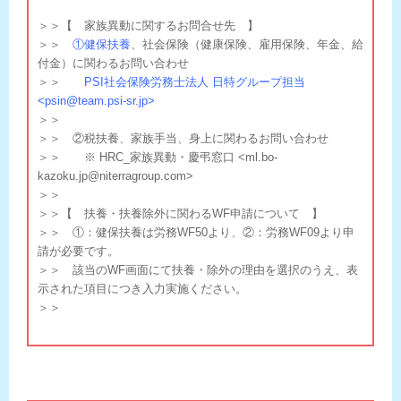
＞＞【 家族異動に関するお問合せ先 】
＞＞
①健保扶養
、社会保険（健康保険、雇用保険、年金、給
付金）に関わるお問い合わせ
＞＞
PSI社会保険労務士法人 日特グループ担当
<psin@team.psi-sr.jp>
＞＞
＞＞ ②税扶養、家族手当、身上に関わるお問い合わせ
＞＞ ※ HRC_家族異動・慶弔窓口 <ml.bo-
kazoku.jp@niterragroup.
com>
＞＞
＞＞【 扶養・扶養除外に関わるWF申請について 】
＞＞ ①：健保扶養は労務WF50より、②：労務WF09より申
請が必要です。
＞＞ 該当のWF画面にて扶養・除外の理由を選択のうえ、表
示された項目につき入力実施ください。
＞＞