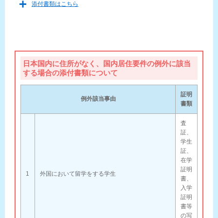
添付書類はこちら
日本国内に住所がなく、国内居住要件の例外に該当
する場合の添付書類について
証明
例外該当事由
書類
査
証、
学生
証、
在学
証明
1
外国において留学をする学生
書、
入学
証明
書等
の写