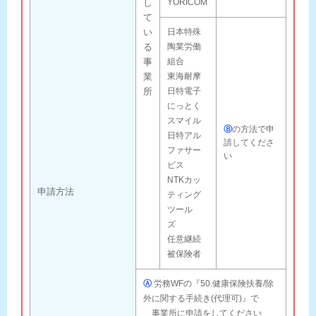
し
YORICOM
て
い
日本特殊
る
陶業労働
事
組合
業
東海耐摩
所
日特電子
にっとく
スマイル
Ⓑ
の方法で申
日特アル
請してくださ
ファサー
い
ビス
NTKカッ
申請方法
ティング
ツール
ズ
任意継続
被保険者
Ⓐ
労務WFの『50.健康保険扶養/除
外に関する手続き(代理可)』で
事業所に申請をしてください