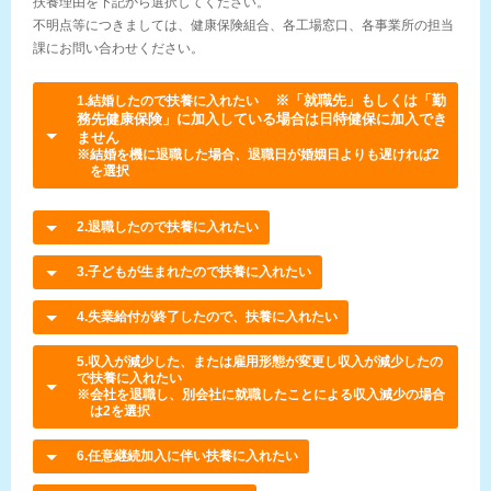
扶養理由を下記から選択してください。
不明点等につきましては、健康保険組合、各工場窓口、各事業所の担当
課にお問い合わせください。
※「就職先」もしくは「勤
1.結婚したので扶養に入れたい
務先健康保険」に加入している場合は日特健保に加入でき
ません
※結婚を機に退職した場合、退職日が婚姻日よりも遅ければ2
を選択
2.退職したので扶養に入れたい
3.子どもが生まれたので扶養に入れたい
4.失業給付が終了したので、扶養に入れたい
5.収入が減少した、または雇用形態が変更し収入が減少したの
で扶養に入れたい
※会社を退職し、別会社に就職したことによる収入減少の場合
は2を選択
6.任意継続加入に伴い扶養に入れたい