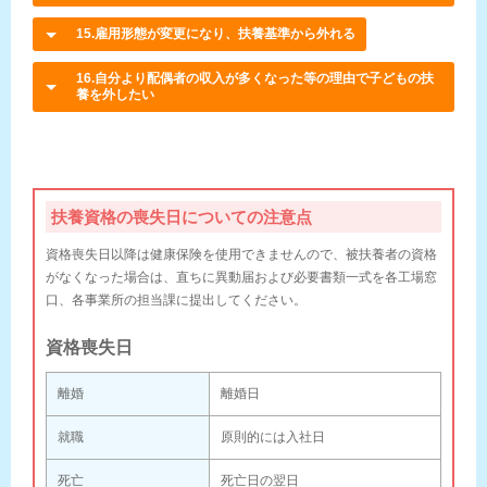
15.雇用形態が変更になり、扶養基準から外れる
16.自分より配偶者の収入が多くなった等の理由で子どもの扶
養を外したい
扶養資格の喪失日についての注意点
資格喪失日以降は健康保険を使用できませんので、被扶養者の資格
がなくなった場合は、直ちに異動届および必要書類一式を各工場窓
口、各事業所の担当課に提出してください。
資格喪失日
離婚
離婚日
就職
原則的には入社日
死亡
死亡日の翌日