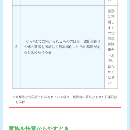
個別
に判
断し
ます
ので
健康
1から4までに掲げられるもののほか、渡航目的そ
保険
5
の他の事情を考慮して日本国内に生活の基礎があ
組合
ると認められる者
へお
問い
合わ
せく
ださ
い。
※書類等が外国語で作成されている場合、翻訳者の署名がされた日本語訳
も添付。
家族を扶養から外すとき