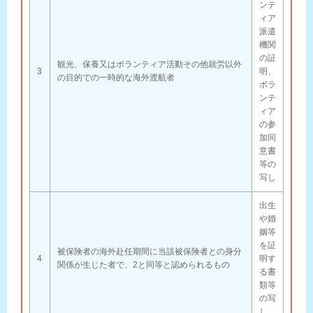
ンテ
ィア
派遣
機関
の証
観光、保養又はボランティア活動その他就労以外
3
明、
の目的での一時的な海外渡航者
ボラ
ンテ
ィア
の参
加同
意書
等の
写し
出生
や婚
姻等
を証
被保険者の海外赴任期間に当該被保険者との身分
4
明す
関係が生じた者で、2と同等と認められるもの
る書
類等
の写
し