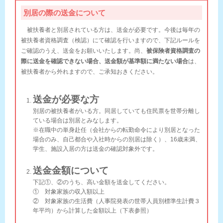
別居の際の送金について
被扶養者と別居されている方は、送金が必要です。今後は毎年の
被扶養者資格調査（検認）にて確認を行いますので、下記ルールを
ご確認のうえ、送金をお願いいたします。尚、
被保険者資格調査の
際に送金を確認できない場合、送金額が基準額に満たない場合
は、
被扶養者から外れますので、ご承知おきください。
送金が必要な方
別居の被扶養者がいる方。同居していても住民票を世帯分離し
ている場合は別居とみなします。
※在職中の単身赴任（会社からの転勤命令により別居となった
場合のみ、自己都合や入社時からの別居は除く）、16歳未満、
学生、施設入居の方は送金の確認対象外です。
送金金額について
下記①、②のうち、高い金額を送金してください。
① 対象家族の収入額以上
② 対象家族の生活費（人事院発表の世帯人員別標準生計費３
年平均）から計算した金額以上（下表参照）