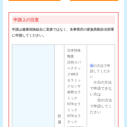
申請上の注意
申請は健康保険組合に直接ではなく、各事業所の家族異動担当部署
に申請してください。
日本特殊
陶業
日特スパ
Ⓐ
の方法で申
ークテッ
請してくださ
クWKS
い
セラミッ
※Ⓐの方法
クセンサ
で申請できな
南勢セラ
い方は
ミック
Ⓑの方法
NTKセラ
で申請してく
ミック
ださい
所
NTKセラ
属
テック