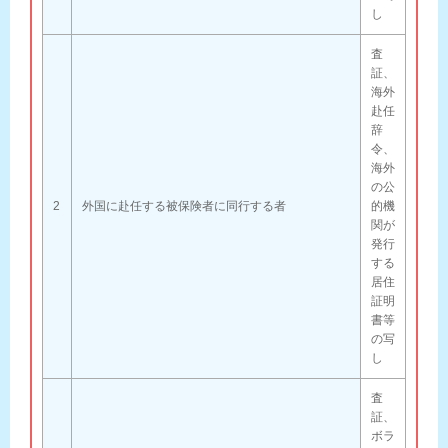
し
査
証、
海外
赴任
辞
令、
海外
の公
2
外国に赴任する被保険者に同行する者
的機
関が
発行
する
居住
証明
書等
の写
し
査
証、
ボラ