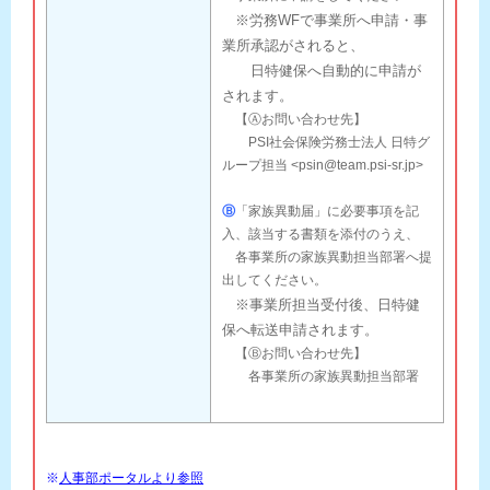
※労務WFで事業所へ申請・事
業所承認がされると、
日特健保へ自動的に申請が
されます。
【Ⓐお問い合わせ先】
PSI社会保険労務士法人 日特グ
ループ担当 <psin@team.psi-sr.jp>
Ⓑ
「家族異動届」に必要事項を記
入、該当する書類を添付のうえ、
各事業所の家族異動担当部署へ提
出してください。
※事業所担当受付後、日特健
保へ転送申請されます。
【Ⓑお問い合わせ先】
各事業所の家族異動担当部署
※
人事部ポータルより参照